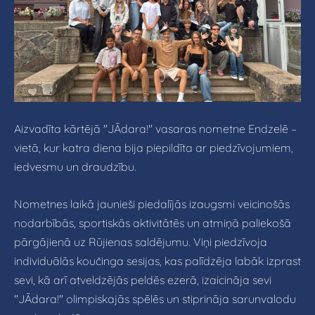
Aizvadīta kārtējā "JĀdara!" vasaras nometne Endzelē –
vietā, kur katra diena bija piepildīta ar piedzīvojumiem,
iedvesmu un draudzību.
Nometnes laikā jaunieši piedalījās izaugsmi veicinošās
nodarbībās, sportiskās aktivitātēs un atmiņā paliekošā
pārgājienā uz Rūjienas saldējumu. Viņi piedzīvoja
individuālās koučinga sesijas, kas palīdzēja labāk izprast
sevi, kā arī atveldzējās peldēs ezerā, izaicināja sevi
"JĀdara!" olimpiskajās spēlēs un stiprināja sarunvalodu