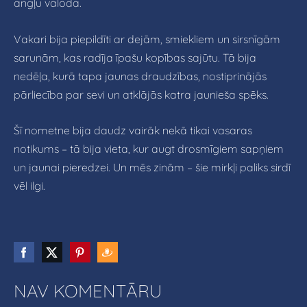
angļu valodā.
Vakari bija piepildīti ar dejām, smiekliem un sirsnīgām
sarunām, kas radīja īpašu kopības sajūtu. Tā bija
nedēļa, kurā tapa jaunas draudzības, nostiprinājās
pārliecība par sevi un atklājās katra jaunieša spēks.
Šī nometne bija daudz vairāk nekā tikai vasaras
notikums – tā bija vieta, kur augt drosmīgiem sapņiem
un jaunai pieredzei. Un mēs zinām – šie mirkļi paliks sirdī
vēl ilgi.
NAV KOMENTĀRU