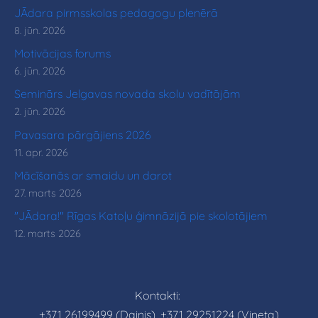
JĀdara pirmsskolas pedagogu plenērā
8. jūn. 2026
Motivācijas forums
6. jūn. 2026
Seminārs Jelgavas novada skolu vadītājām
2. jūn. 2026
Pavasara pārgājiens 2026
11. apr. 2026
Mācīšanās ar smaidu un darot
27. marts 2026
"JĀdara!" Rīgas Katoļu ģimnāzijā pie skolotājiem
12. marts 2026
Kontakti:
+371 26199499 (Dainis), +371 29251224 (Vineta)