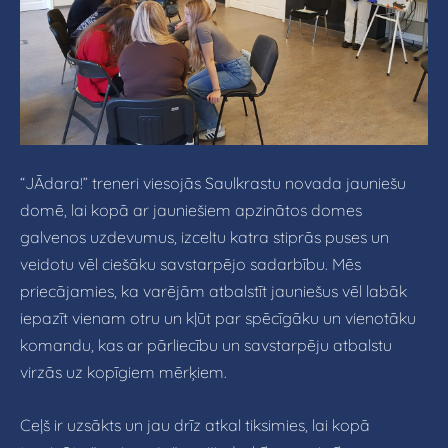
“JĀdara!” treneri viesojās Saulkrastu novada jauniešu
domē, lai kopā ar jauniešiem apzinātos domes
galvenos uzdevumus, izceltu katra stiprās puses un
veidotu vēl ciešāku savstarpējo sadarbību. Mēs
priecājamies, ka varējām atbalstīt jauniešus vēl labāk
iepazīt vienam otru un kļūt par spēcīgāku un vienotāku
komandu, kas ar pārliecību un savstarpēju atbalstu
virzās uz kopīgiem mērķiem.
Ceļš ir uzsākts un jau drīz atkal tiksimies, lai kopā